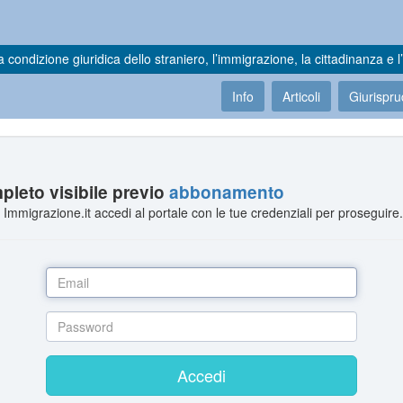
a condizione giuridica dello straniero, l’immigrazione, la cittadinanza e l’
Info
Articoli
Giurispr
leto visibile previo
abbonamento
Immigrazione.it accedi al portale con le tue credenziali per proseguire
Accedi