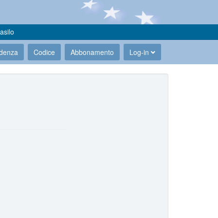
asilo
udenza
Codice
Abbonamento
Log-in
.