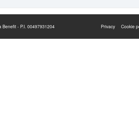
enefit - P.I. 00497931204
Privacy
Cookie p