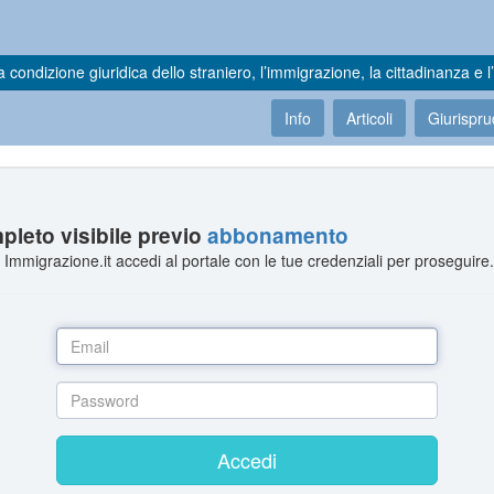
a condizione giuridica dello straniero, l’immigrazione, la cittadinanza e l’
Info
Articoli
Giurispr
leto visibile previo
abbonamento
Immigrazione.it accedi al portale con le tue credenziali per proseguire
Accedi