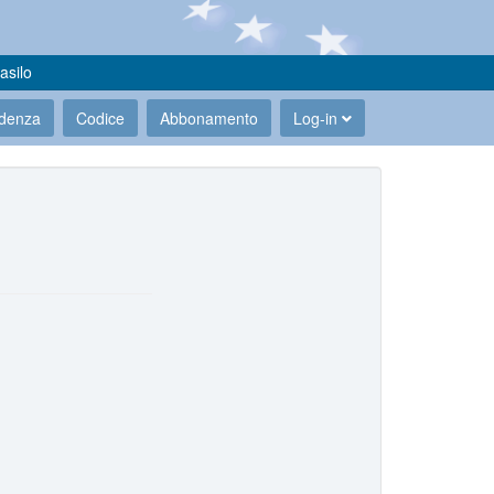
asilo
udenza
Codice
Abbonamento
Log-in
.