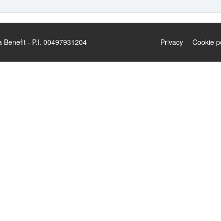
enefit - P.I. 00497931204
Privacy
Cookie p