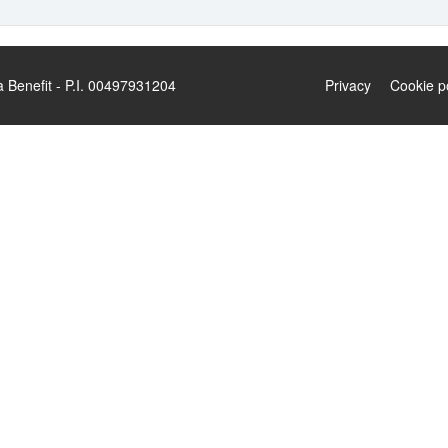
enefit - P.I. 00497931204
Privacy
Cookie p