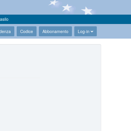
asilo
udenza
Codice
Abbonamento
Log-in
.