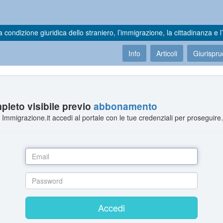
a condizione giuridica dello straniero, l’immigrazione, la cittadinanza e l’
Info
Articoli
Giurispr
leto visibile previo
abbonamento
Immigrazione.it accedi al portale con le tue credenziali per proseguire
Accedi