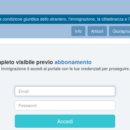
a condizione giuridica dello straniero, l’immigrazione, la cittadinanza e l’
Info
Articoli
Giurispr
leto visibile previo
abbonamento
Immigrazione.it accedi al portale con le tue credenziali per proseguire
Accedi