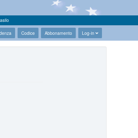
asilo
udenza
Codice
Abbonamento
Log-in
.