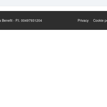
enefit - P.I. 00497931204
Privacy
Cookie p