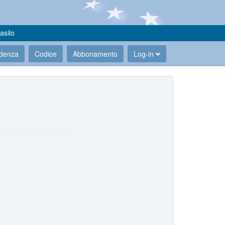
asilo
udenza
Codice
Abbonamento
Log-in
.