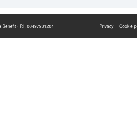
enefit - P.I. 00497931204
Privacy
Cookie p