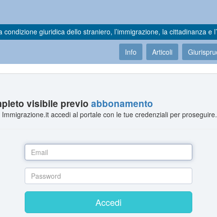
a condizione giuridica dello straniero, l’immigrazione, la cittadinanza e l’
Info
Articoli
Giurispr
leto visibile previo
abbonamento
Immigrazione.it accedi al portale con le tue credenziali per proseguire
Accedi