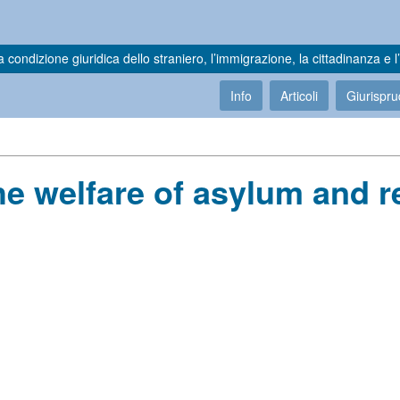
a condizione giuridica dello straniero, l’immigrazione, la cittadinanza e l’
Info
Articoli
Giurispr
he welfare of asylum and rec