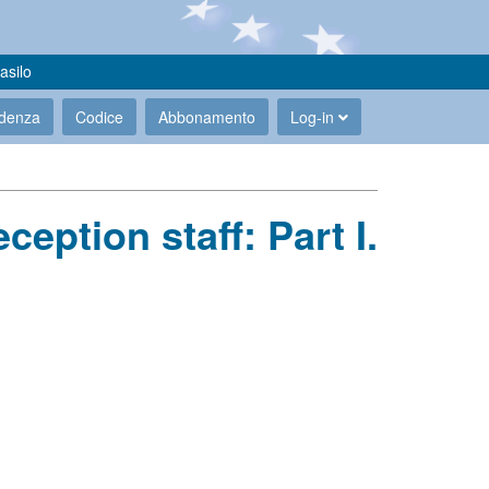
asilo
udenza
Codice
Abbonamento
Log-in
eption staff: Part I.