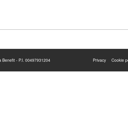
enefit - P.I. 00497931204
Privacy
Cookie p