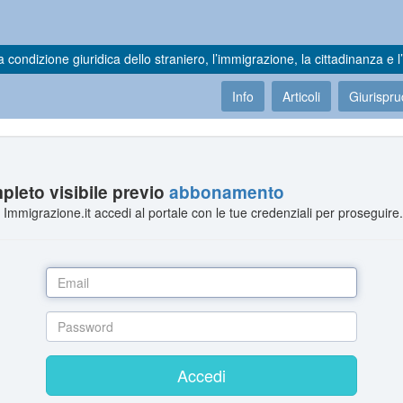
a condizione giuridica dello straniero, l’immigrazione, la cittadinanza e l’
Info
Articoli
Giurispr
leto visibile previo
abbonamento
Immigrazione.it accedi al portale con le tue credenziali per proseguire
Accedi