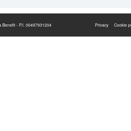
enefit - P.I. 00497931204
Privacy
Cookie p