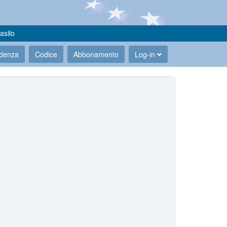
asilo
udenza
Codice
Abbonamento
Log-in
.