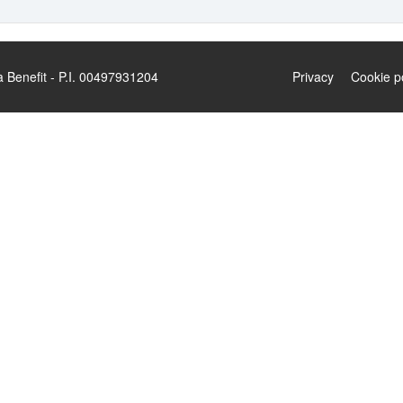
enefit - P.I. 00497931204
Privacy
Cookie p