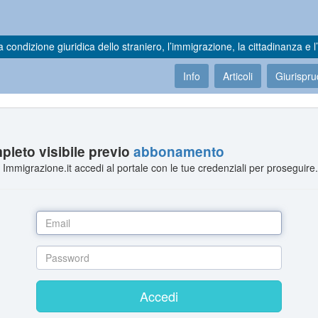
a condizione giuridica dello straniero, l’immigrazione, la cittadinanza e l’
Info
Articoli
Giurispr
leto visibile previo
abbonamento
Immigrazione.it accedi al portale con le tue credenziali per proseguire
Accedi