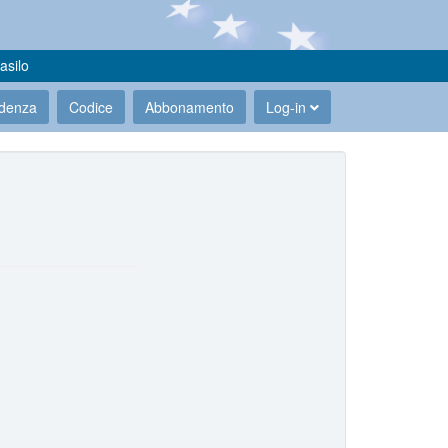
asilo
udenza
Codice
Abbonamento
Log-in
.