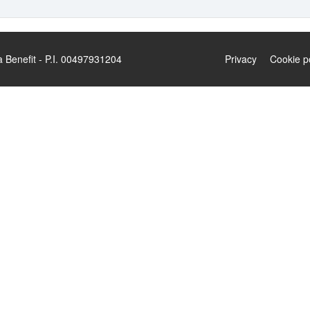
enefit - P.I. 00497931204
Privacy
Cookie p