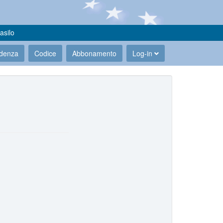
asilo
udenza
Codice
Abbonamento
Log-in
.