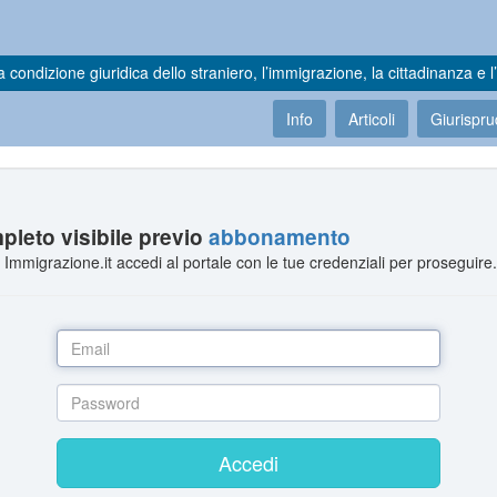
a condizione giuridica dello straniero, l’immigrazione, la cittadinanza e l’
Info
Articoli
Giurispr
leto visibile previo
abbonamento
Immigrazione.it accedi al portale con le tue credenziali per proseguire
Accedi