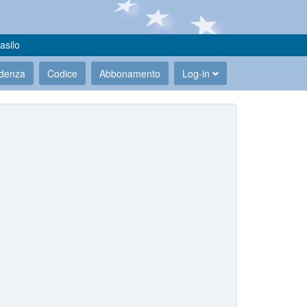
asilo
udenza
Codice
Abbonamento
Log-in
.