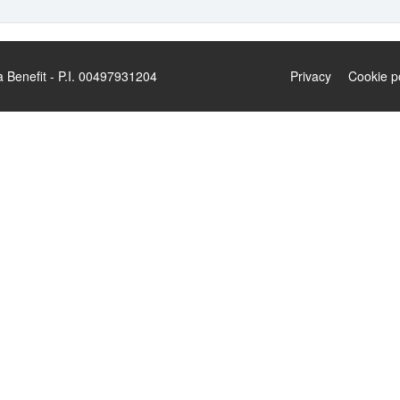
enefit - P.I. 00497931204
Privacy
Cookie p