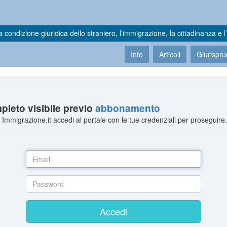
a condizione giuridica dello straniero, l’immigrazione, la cittadinanza e l’
Info
Articoli
Giurispr
leto visibile previo
abbonamento
Immigrazione.it accedi al portale con le tue credenziali per proseguire
Accedi