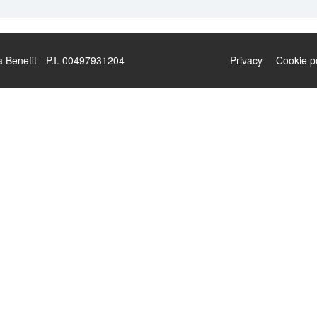
enefit - P.I. 00497931204
Privacy
Cookie p