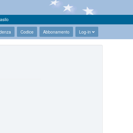
asilo
udenza
Codice
Abbonamento
Log-in
.