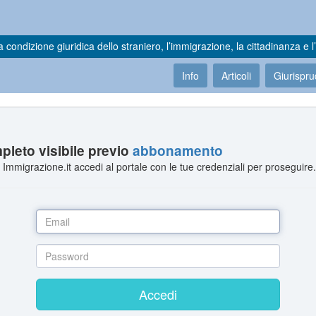
a condizione giuridica dello straniero, l’immigrazione, la cittadinanza e l’
Info
Articoli
Giurispr
leto visibile previo
abbonamento
Immigrazione.it accedi al portale con le tue credenziali per proseguire
Accedi