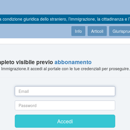
a condizione giuridica dello straniero, l’immigrazione, la cittadinanza e l’
Info
Articoli
Giurispr
leto visibile previo
abbonamento
Immigrazione.it accedi al portale con le tue credenziali per proseguire
Accedi