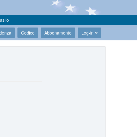
asilo
udenza
Codice
Abbonamento
Log-in
.