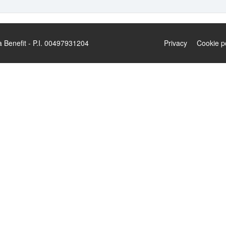
enefit - P.I. 00497931204
Privacy
Cookie p