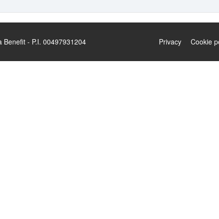
enefit - P.I. 00497931204
Privacy
Cookie p