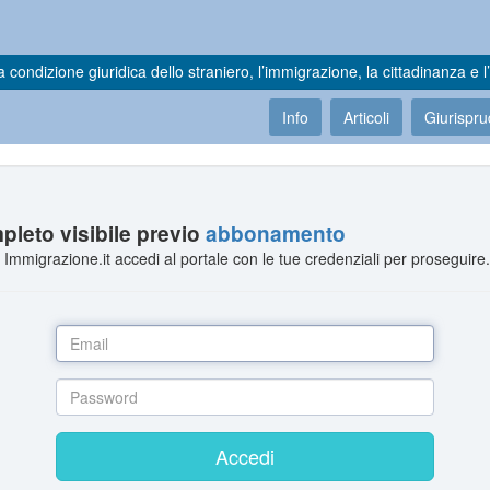
a condizione giuridica dello straniero, l’immigrazione, la cittadinanza e l’
Info
Articoli
Giurispr
leto visibile previo
abbonamento
Immigrazione.it accedi al portale con le tue credenziali per proseguire
Accedi