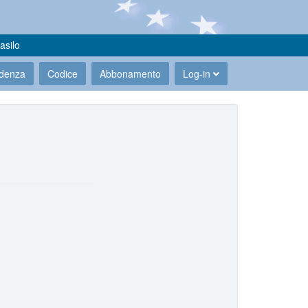
asilo
udenza
Codice
Abbonamento
Log-in
.