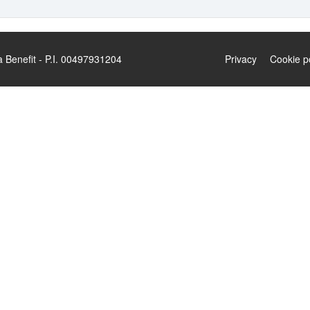
enefit - P.I. 00497931204
Privacy
Cookie p