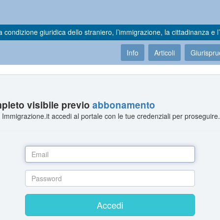
a condizione giuridica dello straniero, l’immigrazione, la cittadinanza e l’
Info
Articoli
Giurispr
leto visibile previo
abbonamento
Immigrazione.it accedi al portale con le tue credenziali per proseguire
Accedi