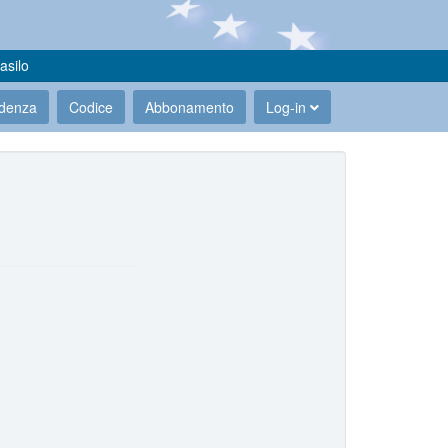
asilo
udenza
Codice
Abbonamento
Log-in
.