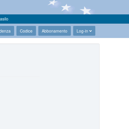
asilo
udenza
Codice
Abbonamento
Log-in
.