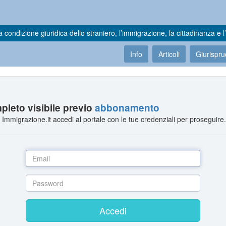
a condizione giuridica dello straniero, l’immigrazione, la cittadinanza e l’
Info
Articoli
Giurispr
leto visibile previo
abbonamento
Immigrazione.it accedi al portale con le tue credenziali per proseguire
Accedi