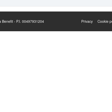
enefit - P.I. 00497931204
Privacy
Cookie p