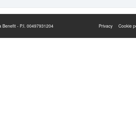
enefit - P.I. 00497931204
Privacy
Cookie p