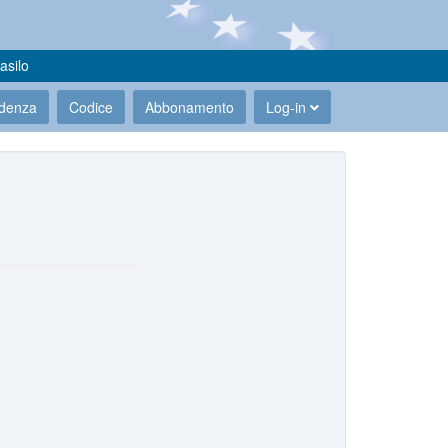
asilo
udenza
Codice
Abbonamento
Log-in
.