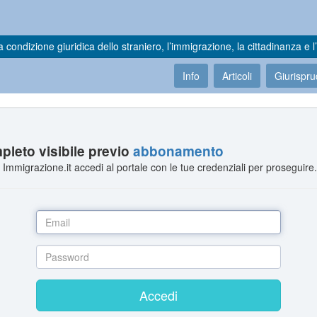
a condizione giuridica dello straniero, l’immigrazione, la cittadinanza e l’
Info
Articoli
Giurispr
leto visibile previo
abbonamento
Immigrazione.it accedi al portale con le tue credenziali per proseguire
Accedi