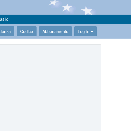
asilo
udenza
Codice
Abbonamento
Log-in
.