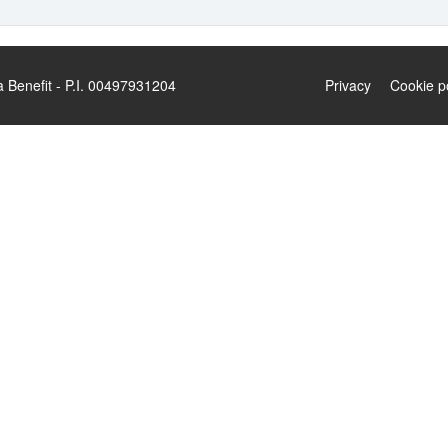
enefit - P.I. 00497931204
Privacy
Cookie p