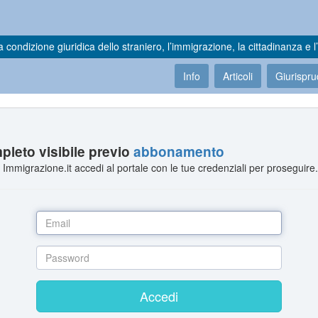
a condizione giuridica dello straniero, l’immigrazione, la cittadinanza e l’
Info
Articoli
Giurispr
leto visibile previo
abbonamento
Immigrazione.it accedi al portale con le tue credenziali per proseguire
Accedi