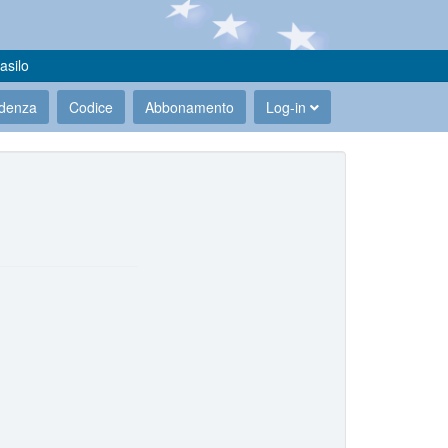
asilo
udenza
Codice
Abbonamento
Log-in
.