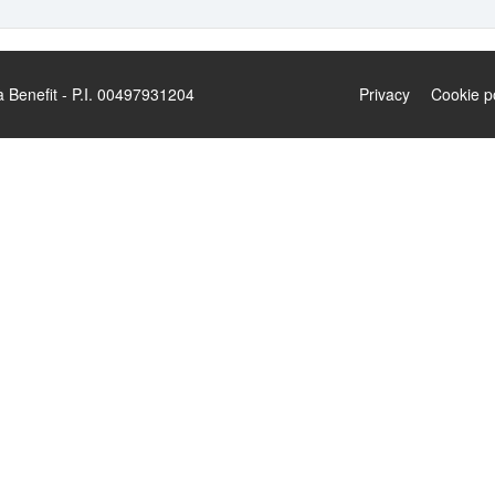
enefit - P.I. 00497931204
Privacy
Cookie p