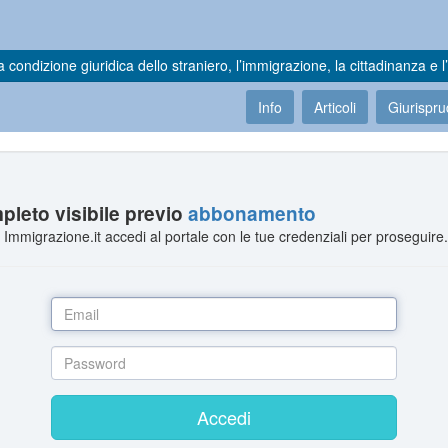
a condizione giuridica dello straniero, l’immigrazione, la cittadinanza e l’
Info
Articoli
Giurispr
leto visibile previo
abbonamento
Immigrazione.it accedi al portale con le tue credenziali per proseguire
Accedi