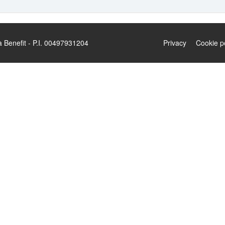
enefit - P.I. 00497931204
Privacy
Cookie p