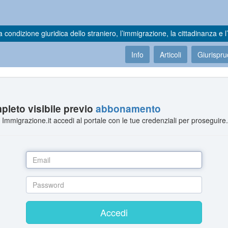
a condizione giuridica dello straniero, l’immigrazione, la cittadinanza e l’
Info
Articoli
Giurispr
leto visibile previo
abbonamento
Immigrazione.it accedi al portale con le tue credenziali per proseguire
Accedi