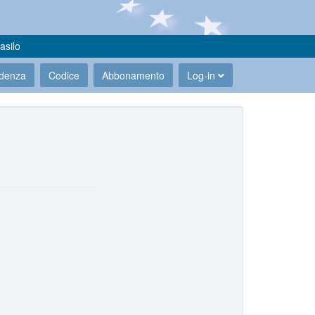
asilo
udenza
Codice
Abbonamento
Log-in
.