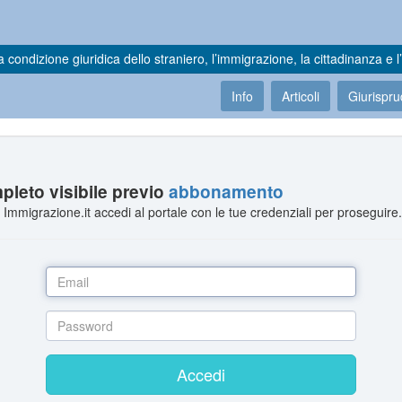
a condizione giuridica dello straniero, l’immigrazione, la cittadinanza e l’
Info
Articoli
Giurispr
leto visibile previo
abbonamento
Immigrazione.it accedi al portale con le tue credenziali per proseguire
Accedi