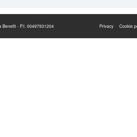
enefit - P.I. 00497931204
Privacy
Cookie p