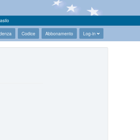
asilo
udenza
Codice
Abbonamento
Log-in
.