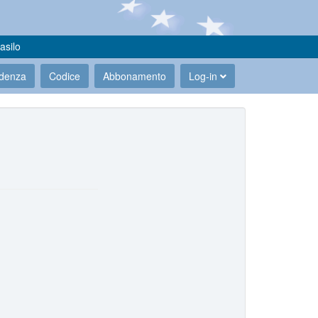
asilo
udenza
Codice
Abbonamento
Log-in
.