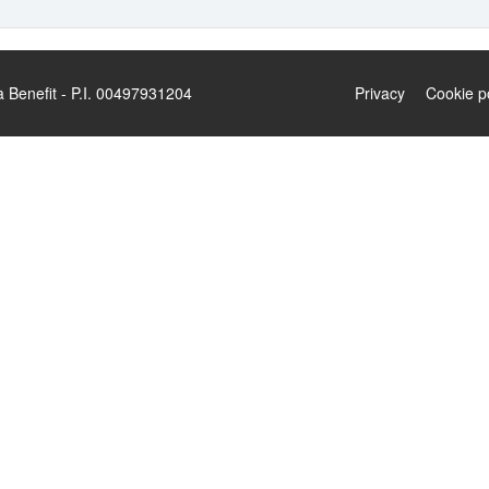
enefit - P.I. 00497931204
Privacy
Cookie p