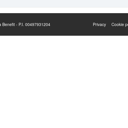
enefit - P.I. 00497931204
Privacy
Cookie p