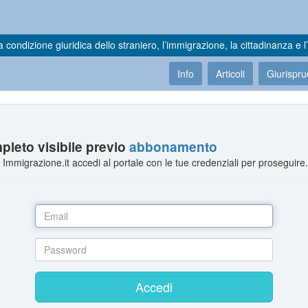
a condizione giuridica dello straniero, l’immigrazione, la cittadinanza e l’
Info
Articoli
Giurispr
leto visibile previo
abbonamento
Immigrazione.it accedi al portale con le tue credenziali per proseguire
Accedi