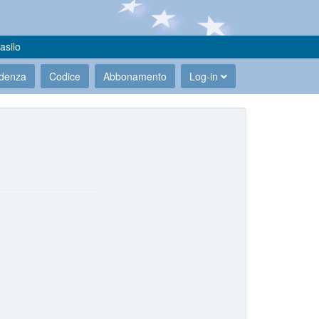
asilo
udenza
Codice
Abbonamento
Log-in
.