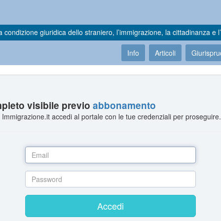
a condizione giuridica dello straniero, l’immigrazione, la cittadinanza e l’
Info
Articoli
Giurispr
leto visibile previo
abbonamento
Immigrazione.it accedi al portale con le tue credenziali per proseguire
Accedi