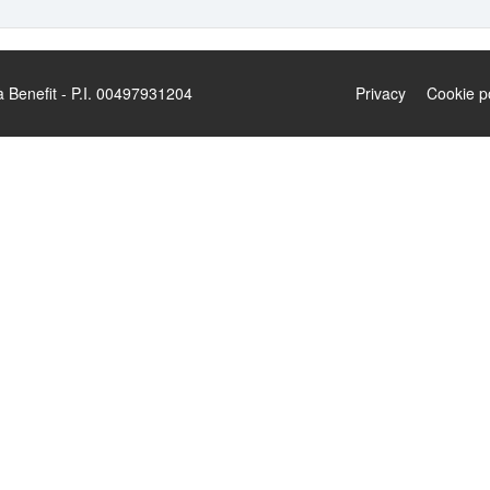
enefit - P.I. 00497931204
Privacy
Cookie p