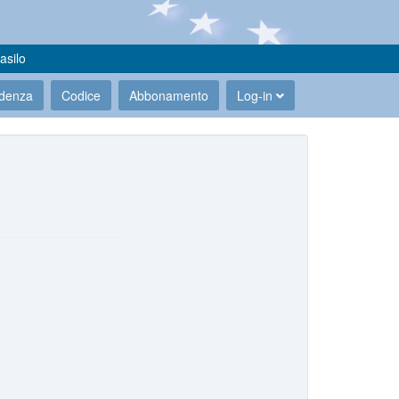
asilo
udenza
Codice
Abbonamento
Log-in
.