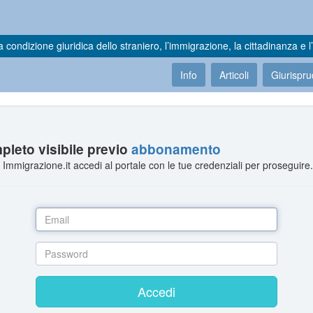
a condizione giuridica dello straniero, l’immigrazione, la cittadinanza e l’
Info
Articoli
Giurispr
leto visibile previo
abbonamento
Immigrazione.it accedi al portale con le tue credenziali per proseguire
Accedi