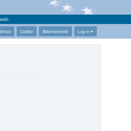
asilo
udenza
Codice
Abbonamento
Log-in
.