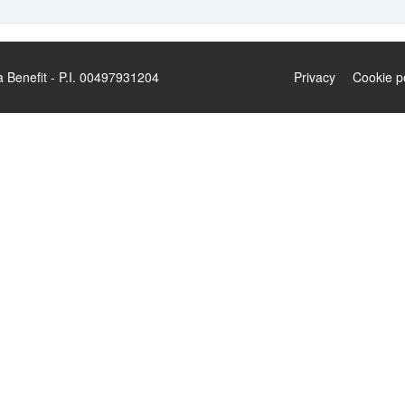
enefit - P.I. 00497931204
Privacy
Cookie p