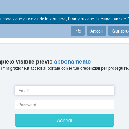
a condizione giuridica dello straniero, l’immigrazione, la cittadinanza e l’
Info
Articoli
Giurispr
leto visibile previo
abbonamento
Immigrazione.it accedi al portale con le tue credenziali per proseguire
Accedi