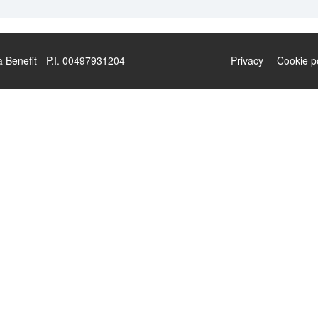
enefit - P.I. 00497931204
Privacy
Cookie p