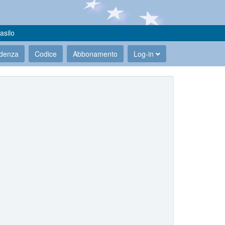
asilo
udenza
Codice
Abbonamento
Log-in
.