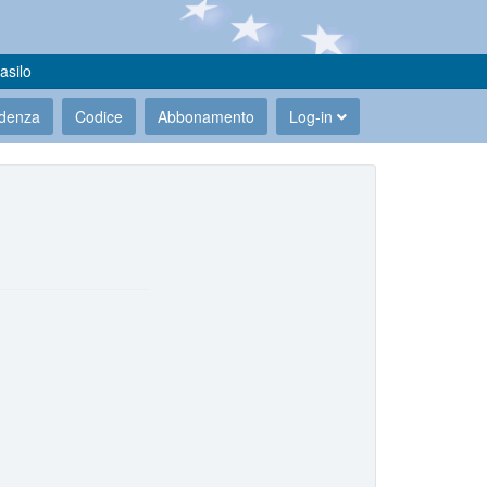
asilo
udenza
Codice
Abbonamento
Log-in
.