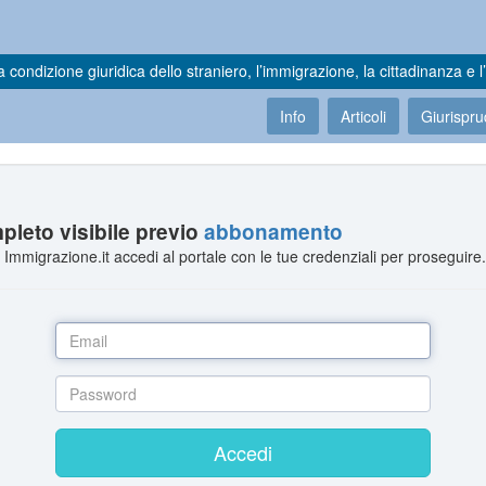
a condizione giuridica dello straniero, l’immigrazione, la cittadinanza e l’
Info
Articoli
Giurispr
leto visibile previo
abbonamento
Immigrazione.it accedi al portale con le tue credenziali per proseguire
Accedi