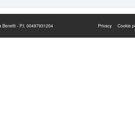
enefit - P.I. 00497931204
Privacy
Cookie p