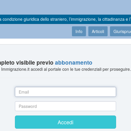
a condizione giuridica dello straniero, l’immigrazione, la cittadinanza e l’
Info
Articoli
Giurispr
leto visibile previo
abbonamento
Immigrazione.it accedi al portale con le tue credenziali per proseguire
Accedi