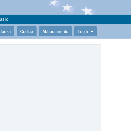
asilo
udenza
Codice
Abbonamento
Log-in
.