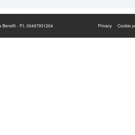
enefit - P.I. 00497931204
Privacy
Cookie p