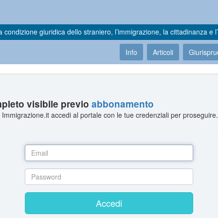
a condizione giuridica dello straniero, l’immigrazione, la cittadinanza e l’
Info
Articoli
Giurispr
leto visibile previo
abbonamento
Immigrazione.it accedi al portale con le tue credenziali per proseguire
Accedi