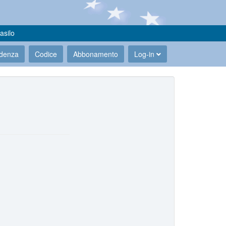
asilo
udenza
Codice
Abbonamento
Log-in
.