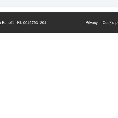
enefit - P.I. 00497931204
Privacy
Cookie p