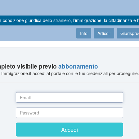
a condizione giuridica dello straniero, l’immigrazione, la cittadinanza e l’
Info
Articoli
Giurispr
leto visibile previo
abbonamento
Immigrazione.it accedi al portale con le tue credenziali per proseguire
Accedi