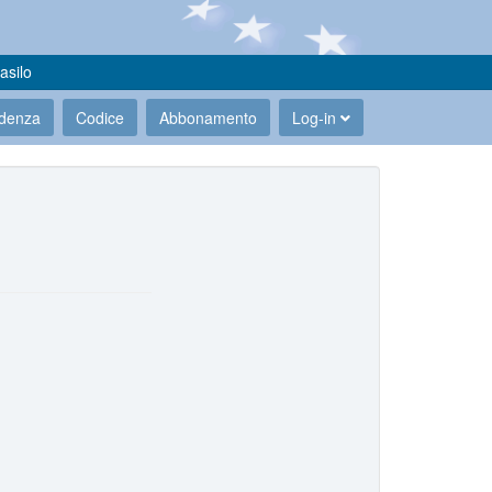
asilo
udenza
Codice
Abbonamento
Log-in
.