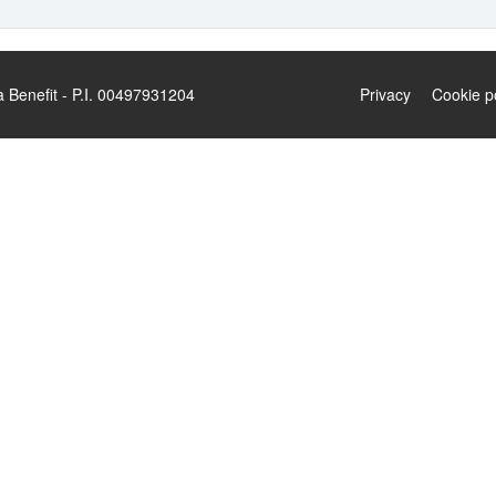
enefit - P.I. 00497931204
Privacy
Cookie p