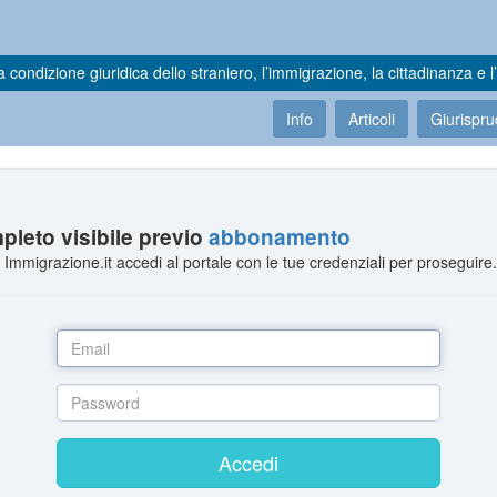
a condizione giuridica dello straniero, l’immigrazione, la cittadinanza e l’
Info
Articoli
Giurispr
leto visibile previo
abbonamento
Immigrazione.it accedi al portale con le tue credenziali per proseguire
Accedi