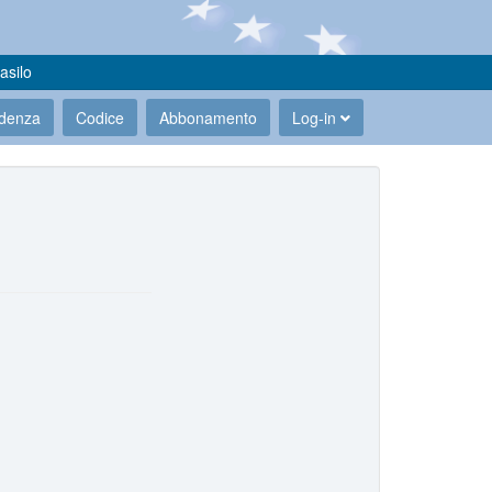
asilo
udenza
Codice
Abbonamento
Log-in
.