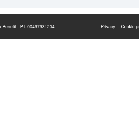
enefit - P.I. 00497931204
Privacy
Cookie p