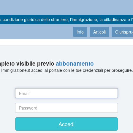
a condizione giuridica dello straniero, l’immigrazione, la cittadinanza e l’
Info
Articoli
Giurispr
leto visibile previo
abbonamento
Immigrazione.it accedi al portale con le tue credenziali per proseguire
Accedi