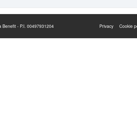
enefit - P.I. 00497931204
Privacy
Cookie p