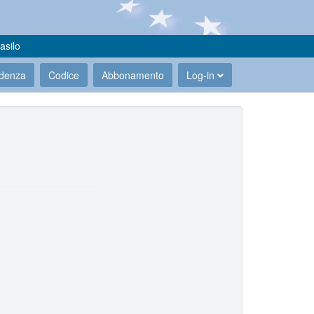
asilo
udenza
Codice
Abbonamento
Log-in
.