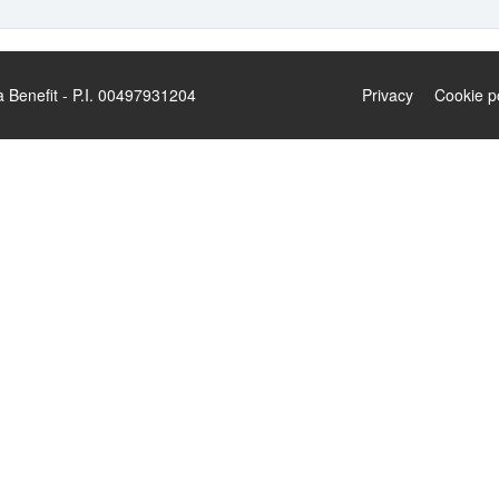
enefit - P.I. 00497931204
Privacy
Cookie p