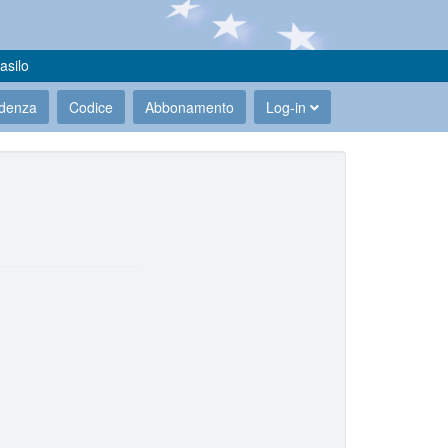
asilo
udenza
Codice
Abbonamento
Log-in
.