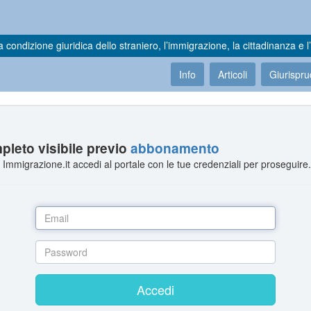
a condizione giuridica dello straniero, l’immigrazione, la cittadinanza e l’
Info
Articoli
Giurispr
leto visibile previo
abbonamento
Immigrazione.it accedi al portale con le tue credenziali per proseguire
Accedi