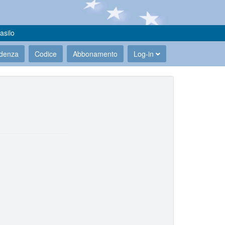
asilo
udenza
Codice
Abbonamento
Log-in
.