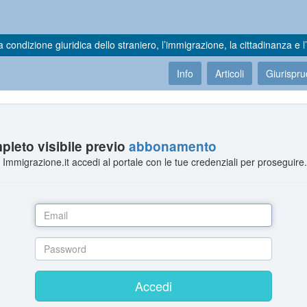
a condizione giuridica dello straniero, l’immigrazione, la cittadinanza e l’
Info
Articoli
Giurispr
leto visibile previo
abbonamento
Immigrazione.it accedi al portale con le tue credenziali per proseguire
Accedi