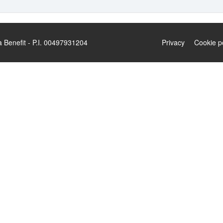
enefit - P.I. 00497931204
Privacy
Cookie p