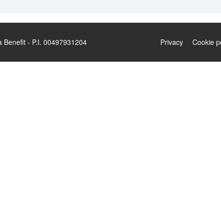
enefit - P.I. 00497931204
Privacy
Cookie p