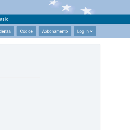
asilo
udenza
Codice
Abbonamento
Log-in
.