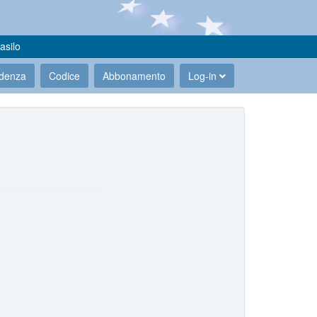
asilo
udenza
Codice
Abbonamento
Log-in
.