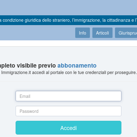
a condizione giuridica dello straniero, l’immigrazione, la cittadinanza e l’
Info
Articoli
Giurispr
leto visibile previo
abbonamento
Immigrazione.it accedi al portale con le tue credenziali per proseguire
Accedi