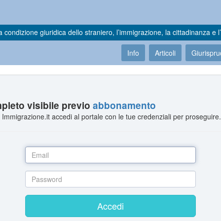
a condizione giuridica dello straniero, l’immigrazione, la cittadinanza e l’
Info
Articoli
Giurispr
leto visibile previo
abbonamento
Immigrazione.it accedi al portale con le tue credenziali per proseguire
Accedi