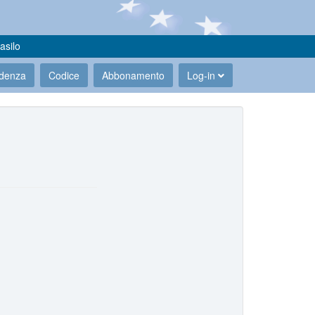
asilo
udenza
Codice
Abbonamento
Log-in
.