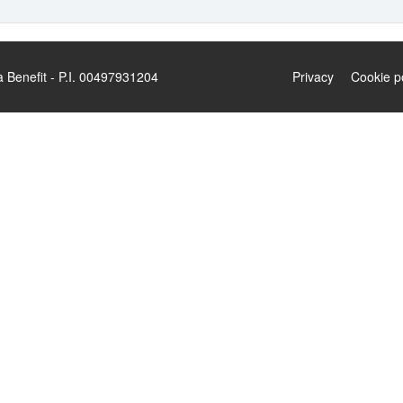
enefit - P.I. 00497931204
Privacy
Cookie p