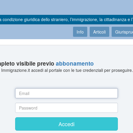
a condizione giuridica dello straniero, l’immigrazione, la cittadinanza e l’
Info
Articoli
Giurispr
leto visibile previo
abbonamento
Immigrazione.it accedi al portale con le tue credenziali per proseguire
Accedi