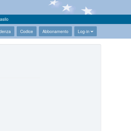
asilo
udenza
Codice
Abbonamento
Log-in
.