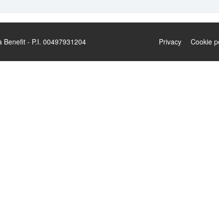
enefit - P.I. 00497931204
Privacy
Cookie p