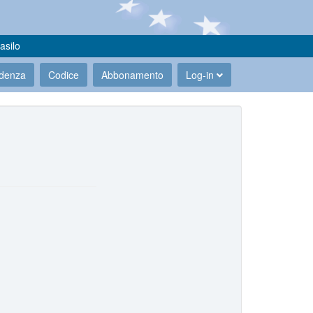
asilo
udenza
Codice
Abbonamento
Log-in
.