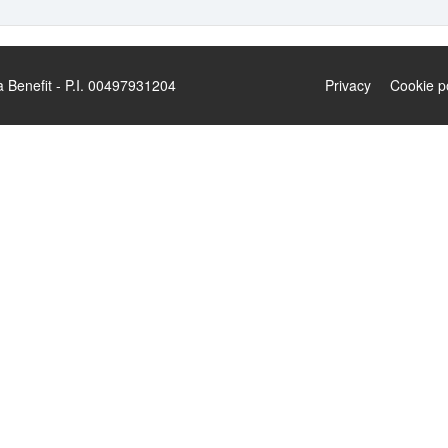
enefit - P.I. 00497931204
Privacy
Cookie p