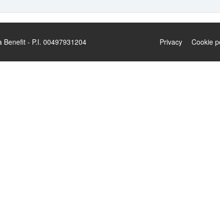
enefit - P.I. 00497931204
Privacy
Cookie p