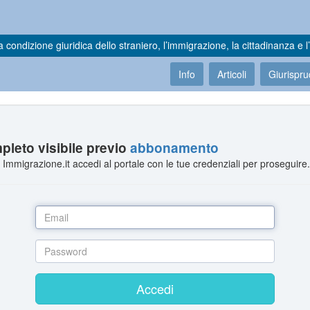
a condizione giuridica dello straniero, l’immigrazione, la cittadinanza e l’
Info
Articoli
Giurispr
leto visibile previo
abbonamento
Immigrazione.it accedi al portale con le tue credenziali per proseguire
Accedi