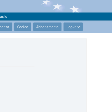
asilo
udenza
Codice
Abbonamento
Log-in
.