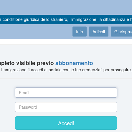
a condizione giuridica dello straniero, l’immigrazione, la cittadinanza e l’
Info
Articoli
Giurispr
leto visibile previo
abbonamento
Immigrazione.it accedi al portale con le tue credenziali per proseguire
Accedi