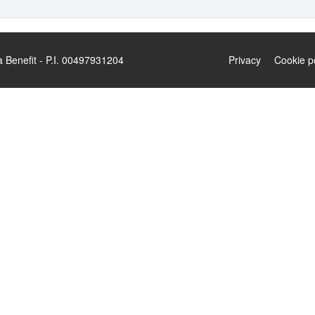
enefit - P.I. 00497931204
Privacy
Cookie p