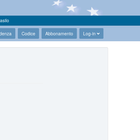
asilo
udenza
Codice
Abbonamento
Log-in
.