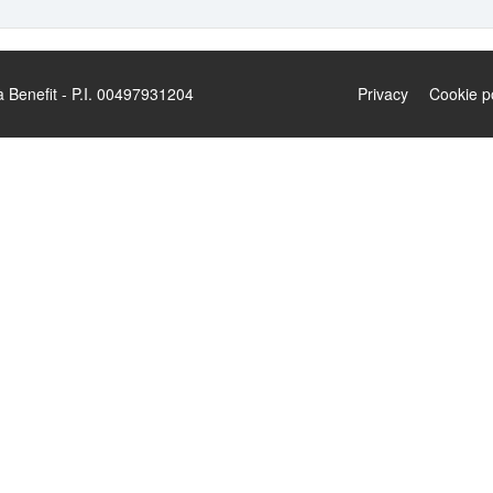
enefit - P.I. 00497931204
Privacy
Cookie p