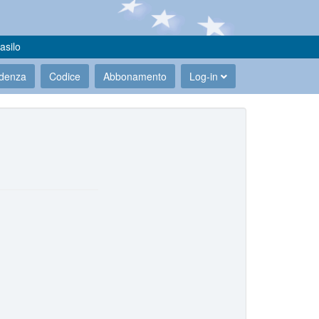
asilo
udenza
Codice
Abbonamento
Log-in
.