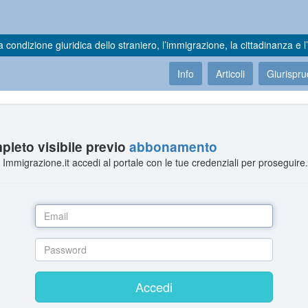
a condizione giuridica dello straniero, l’immigrazione, la cittadinanza e l’
Info
Articoli
Giurispr
leto visibile previo
abbonamento
Immigrazione.it accedi al portale con le tue credenziali per proseguire
Accedi