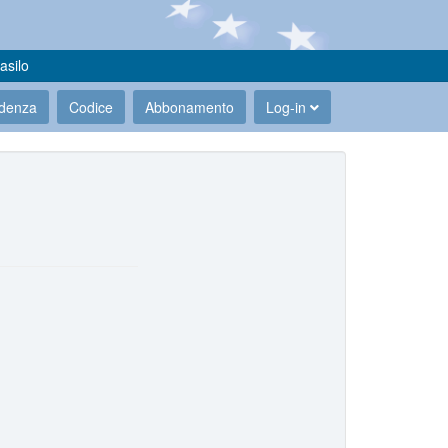
asilo
udenza
Codice
Abbonamento
Log-in
.