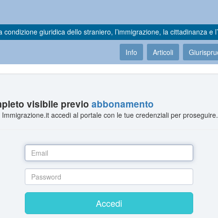
a condizione giuridica dello straniero, l’immigrazione, la cittadinanza e l’
Info
Articoli
Giurispr
leto visibile previo
abbonamento
Immigrazione.it accedi al portale con le tue credenziali per proseguire
Accedi