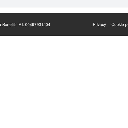
enefit - P.I. 00497931204
Privacy
Cookie p