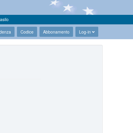
asilo
udenza
Codice
Abbonamento
Log-in
.