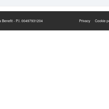
enefit - P.I. 00497931204
Privacy
Cookie p