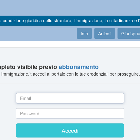
a condizione giuridica dello straniero, l’immigrazione, la cittadinanza e l’
Info
Articoli
Giurispr
leto visibile previo
abbonamento
Immigrazione.it accedi al portale con le tue credenziali per proseguire
Accedi