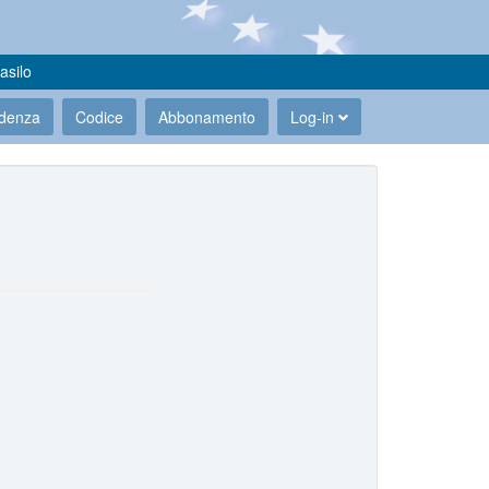
asilo
udenza
Codice
Abbonamento
Log-in
.