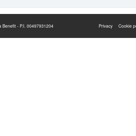
enefit - P.I. 00497931204
Privacy
Cookie p