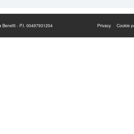
enefit - P.I. 00497931204
Privacy
Cookie p