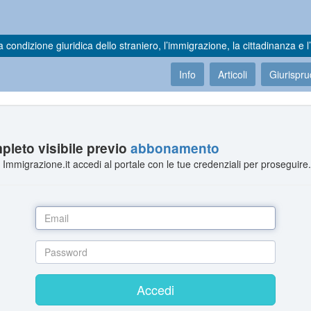
a condizione giuridica dello straniero, l’immigrazione, la cittadinanza e l’
Info
Articoli
Giurispr
leto visibile previo
abbonamento
Immigrazione.it accedi al portale con le tue credenziali per proseguire
Accedi