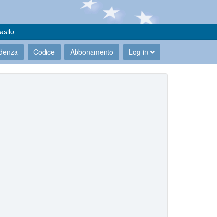
asilo
udenza
Codice
Abbonamento
Log-in
.