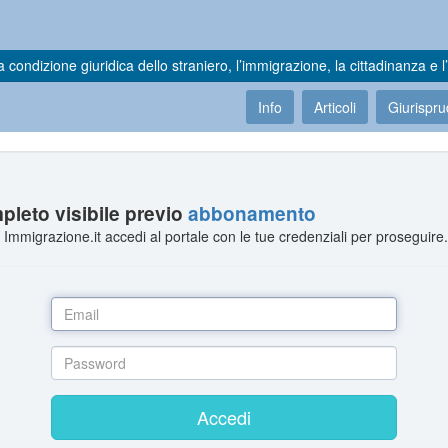
a condizione giuridica dello straniero, l’immigrazione, la cittadinanza e l’
Info
Articoli
Giurispr
leto visibile previo
abbonamento
Immigrazione.it accedi al portale con le tue credenziali per proseguire
Accedi