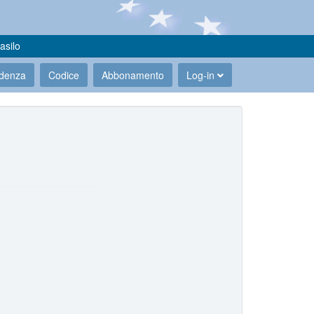
asilo
udenza
Codice
Abbonamento
Log-in
.