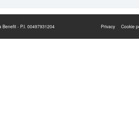
enefit - P.I. 00497931204
Privacy
Cookie p