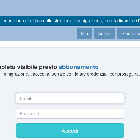
a condizione giuridica dello straniero, l’immigrazione, la cittadinanza e l’
Info
Articoli
Giurispr
leto visibile previo
abbonamento
Immigrazione.it accedi al portale con le tue credenziali per proseguire
Accedi