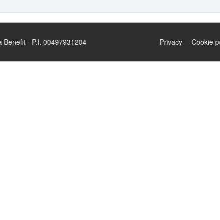
enefit - P.I. 00497931204
Privacy
Cookie p