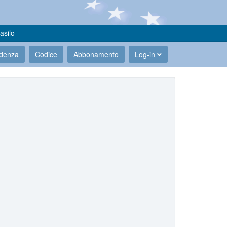
asilo
udenza
Codice
Abbonamento
Log-in
.