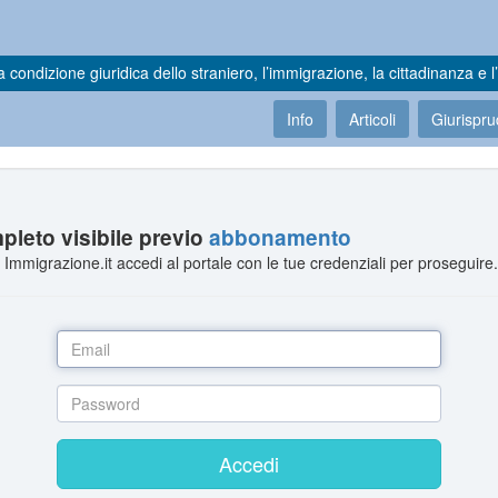
a condizione giuridica dello straniero, l’immigrazione, la cittadinanza e l’
Info
Articoli
Giurispr
leto visibile previo
abbonamento
Immigrazione.it accedi al portale con le tue credenziali per proseguire
Accedi