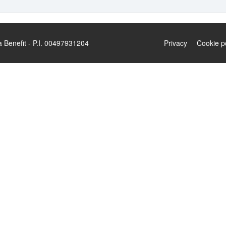
enefit - P.I. 00497931204
Privacy
Cookie p