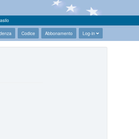
asilo
udenza
Codice
Abbonamento
Log-in
.