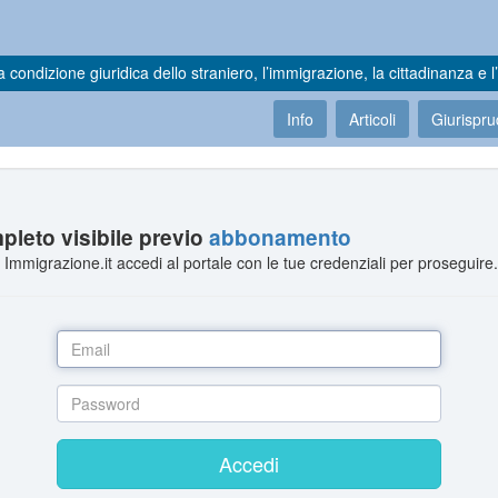
a condizione giuridica dello straniero, l’immigrazione, la cittadinanza e l’
Info
Articoli
Giurispr
leto visibile previo
abbonamento
Immigrazione.it accedi al portale con le tue credenziali per proseguire
Accedi