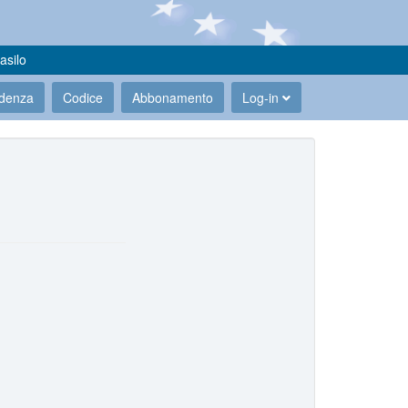
asilo
udenza
Codice
Abbonamento
Log-in
.