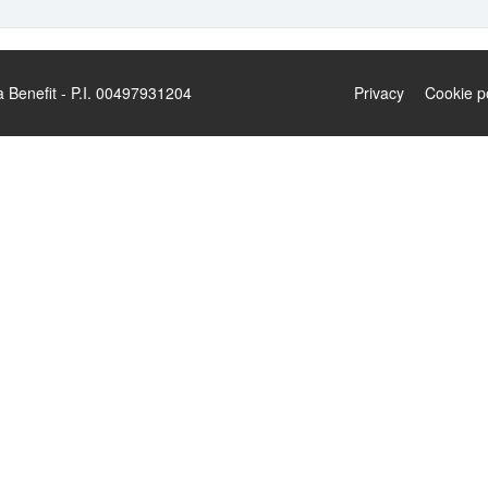
enefit - P.I. 00497931204
Privacy
Cookie p