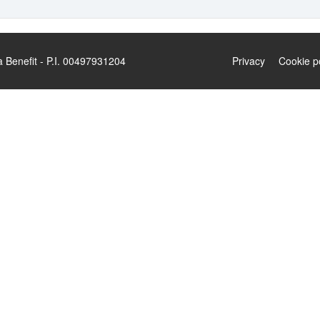
enefit - P.I. 00497931204
Privacy
Cookie p