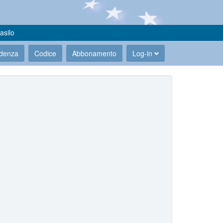
asilo
udenza
Codice
Abbonamento
Log-in
.