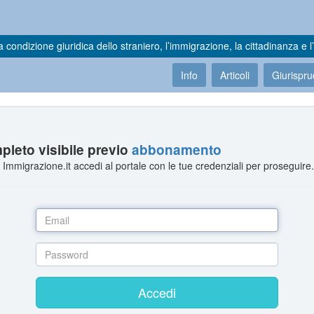
a condizione giuridica dello straniero, l’immigrazione, la cittadinanza e l’
Info
Articoli
Giurispr
leto visibile previo
abbonamento
Immigrazione.it accedi al portale con le tue credenziali per proseguire
Accedi